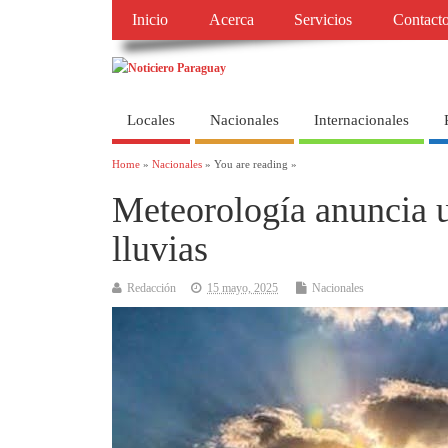
Inicio
Acerca
Servicios
Contact
Locales
Nacionales
Internacionales
Home
»
Nacionales
» You are reading »
Meteorología anuncia u
lluvias
Redacción
15 mayo, 2025
Nacionales