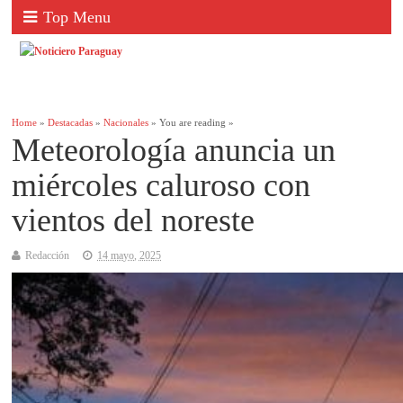
Top Menu
Home
»
Destacadas
»
Nacionales
» You are reading »
Meteorología anuncia un
miércoles caluroso con
vientos del noreste
Redacción
14 mayo, 2025