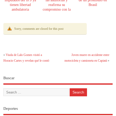
imputados del IPS ya
las auditorías y
de un prostíbulo en
tienen libertad
reafirma su
Brasil
ambulatoria
compromiso con la
transparencia
Sorry, comments are closed for this post
«
Viuda de Lalo Gomes visitó a
Joven muere en accidente entre
Horacio Cartes y revelan qué le contó
motocicleta y camioneta en Capiatá
»
Buscar
Deportes