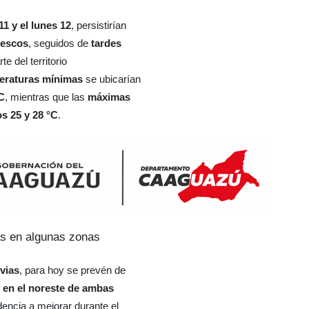
1 y el lunes 12
, persistirían
rescos
, seguidos de
tardes
te del territorio
eraturas mínimas
se ubicarían
C
, mientras que las
máximas
os 25 y 28 °C
.
as en algunas zonas
uvias
, para hoy se prevén de
 en el noreste de ambas
dencia a mejorar durante el