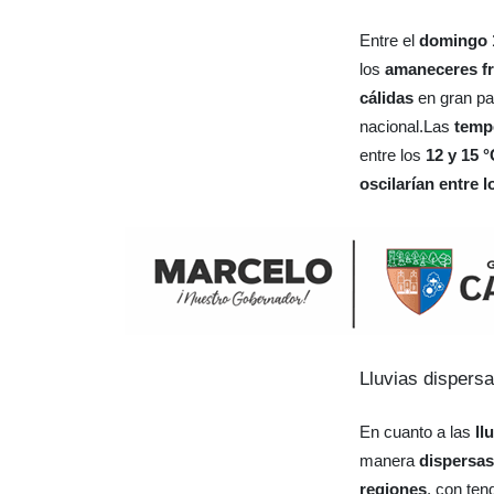
Entre el
domingo 1
los
amaneceres f
cálidas
en gran par
nacional.Las
temp
entre los
12 y 15 °
oscilarían entre l
Lluvias dispers
En cuanto a las
ll
manera
dispersas
regiones
, con ten