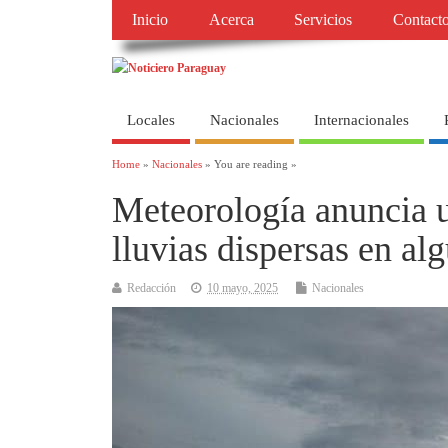
Inicio
Acerca
Servicios
Contact
Locales
Nacionales
Internacionales
Home
»
Nacionales
» You are reading »
Meteorología anuncia u
lluvias dispersas en al
Redacción
10 mayo, 2025
Nacionales