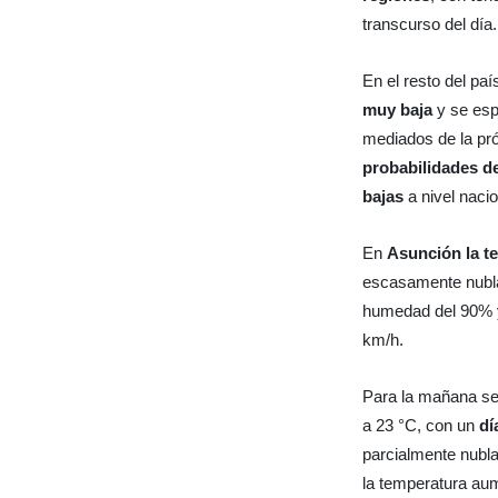
transcurso del día.
En el resto del paí
muy baja
y se esp
mediados de la p
probabilidades d
bajas
a nivel nacio
En
Asunción la te
escasamente nubla
humedad del 90% y 
km/h.
Para la mañana se
a 23 °C, con un
dí
parcialmente nubla
la temperatura aum