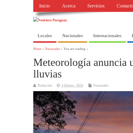
Inicio
Acerca
Servicios
Contact
Locales
Nacionales
Internacionales
Home
»
Nacionales
» You are reading »
Meteorología anuncia u
lluvias
Redacción
4 febrero, 2026
Nacionales