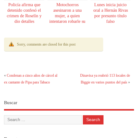
Policía afirma que
Motochorros
Lunes inicia juicio
detenido confesó el
asesinaron a una
oral a Hernán Rivas
crimen de Roselín y
mujer, a quien
por presunto título
dio detalles
intentaron robarle su
falso
escalofriantes
moto
Sorry, comments are closed for this post
«
Condenan a cinco años de cárcel al
Dinavisa ya reabrió 113 locales de
ex cantante de Pipa para Tabaco
Biggie en varios puntos del país
»
Buscar