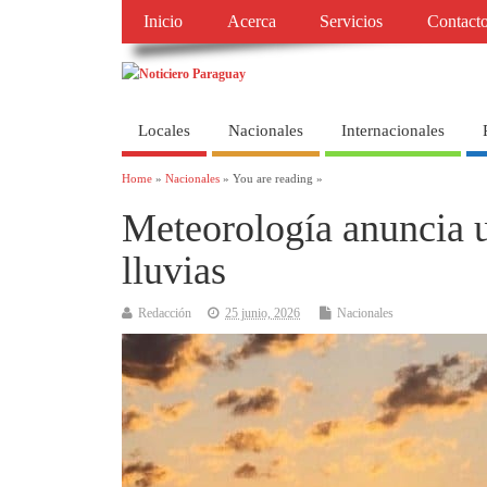
Inicio
Acerca
Servicios
Contact
Locales
Nacionales
Internacionales
Home
»
Nacionales
» You are reading »
Meteorología anuncia u
lluvias
Redacción
25 junio, 2026
Nacionales