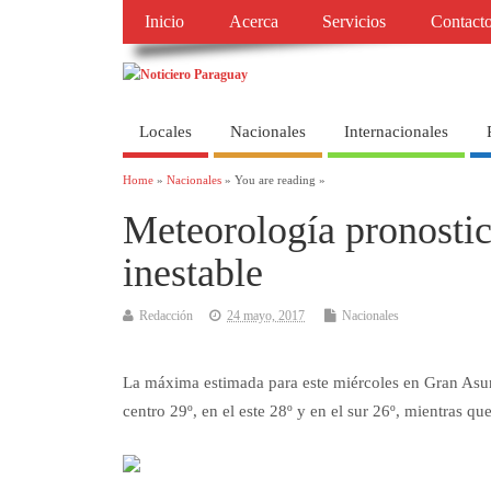
Inicio
Acerca
Servicios
Contact
Locales
Nacionales
Internacionales
Home
»
Nacionales
» You are reading »
Meteorología pronostic
inestable
Redacción
24 mayo, 2017
Nacionales
La máxima estimada para este miércoles en Gran Asunci
centro 29º, en el este 28º y en el sur 26º, mientras qu