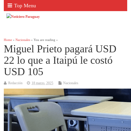
Top Menu
Home
»
Nacionales
» You are reading »
Miguel Prieto pagará USD
22 lo que a Itaipú le costó
USD 105
Redacción
18 marzo, 2025
Nacionales