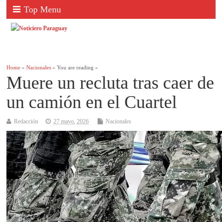
Top Menu
Home
»
Nacionales
» You are reading »
Muere un recluta tras caer de
un camión en el Cuartel
Redacción
27 mayo, 2026
Nacionales