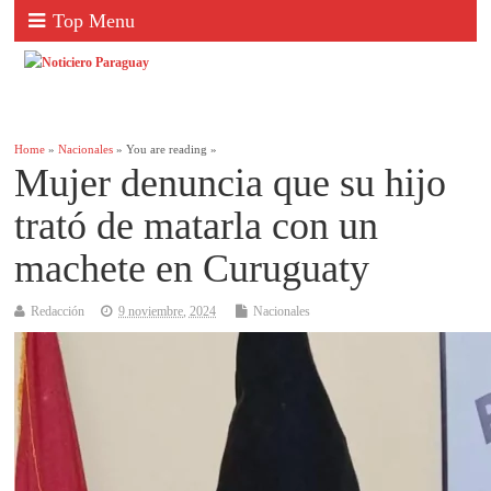
Top Menu
Home
»
Nacionales
» You are reading »
Mujer denuncia que su hijo
trató de matarla con un
machete en Curuguaty
Redacción
9 noviembre, 2024
Nacionales