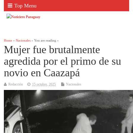
Top Menu
Home
»
Nacionales
» You are reading »
Mujer fue brutalmente
agredida por el primo de su
novio en Caazapá
Redacción
15 octubre, 2025
Nacionales