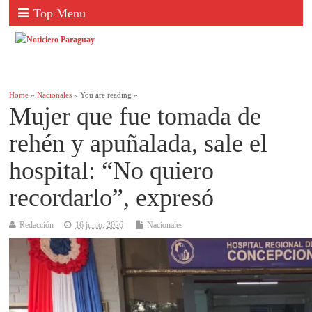
Top Menu
Home
»
Nacionales
» You are reading »
Mujer que fue tomada de
rehén y apuñalada, sale el
hospital: “No quiero
recordarlo”, expresó
Redacción
16 junio, 2026
Nacionales