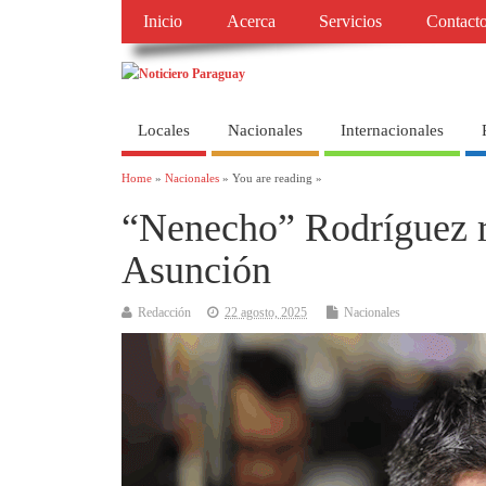
Inicio
Acerca
Servicios
Contact
Locales
Nacionales
Internacionales
Home
»
Nacionales
» You are reading »
“Nenecho” Rodríguez re
Asunción
Redacción
22 agosto, 2025
Nacionales