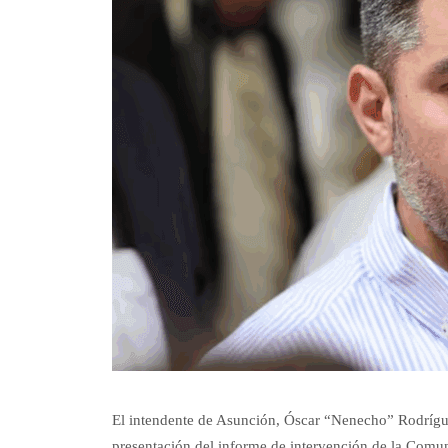
El intendente de Asunción, Óscar “Nenecho” Rodrígue
presentación del informe de intervención de la Comu