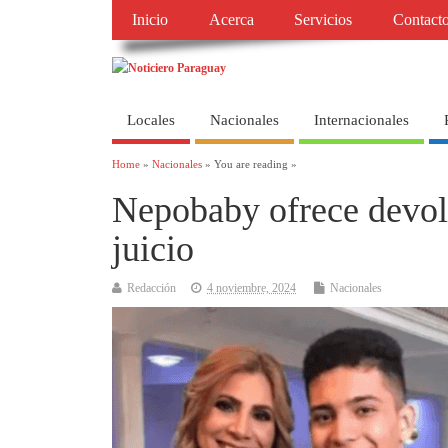
Inicio
Acerca
Servicios
Contact
Locales
Nacionales
Internacionales
Home
»
Nacionales
» You are reading »
Nepobaby ofrece devolv
juicio
Redacción
4 noviembre, 2024
Nacionales