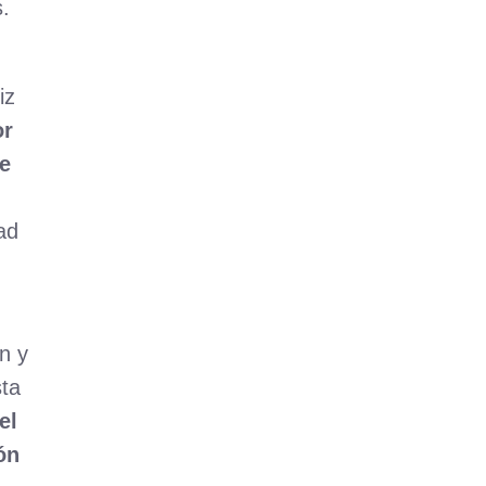
s.
iz
or
ue
ad
ón y
sta
el
ón