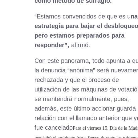
como método de sufragio.
“Estamos convencidos de que es u
na
estrategia para bajar el desbloqueo
pero estamos preparados para
responder”,
afirmó.
Con este panorama, todo apunta a q
la denuncia “anónima” será nuevame
rechazada y que el proceso de
utilización de las máquinas de votaci
se mantendrá normalmente, pues,
además, este último accionar guarda
relación con el llamado anterior que y
fue cancelado
Para el viernes 15, Día de la Mad
persistirá el ambiente frío a fresco durante las primera