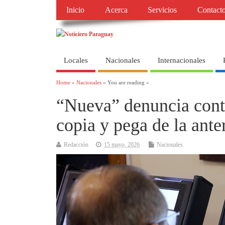
Inicio
Acerca
Servicios
Contact
Locales
Nacionales
Internacionales
Home
»
Nacionales
» You are reading »
“Nueva” denuncia cont
copia y pega de la ante
Redacción
15 mayo, 2026
Nacionales