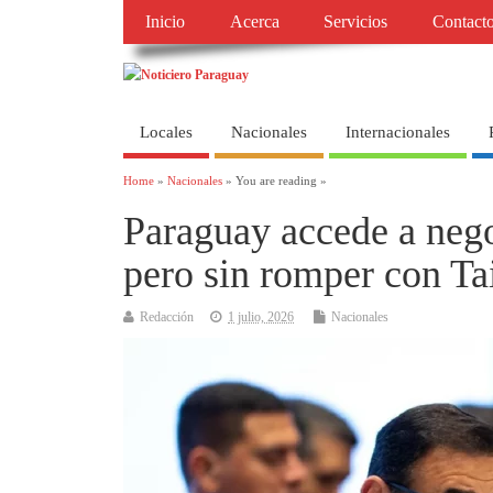
Inicio
Acerca
Servicios
Contact
Locales
Nacionales
Internacionales
Home
»
Nacionales
» You are reading »
Paraguay accede a neg
pero sin romper con T
Redacción
1 julio, 2026
Nacionales