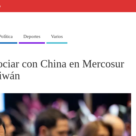
o
Política
Deportes
Varios
ociar con China en Mercosur
aiwán