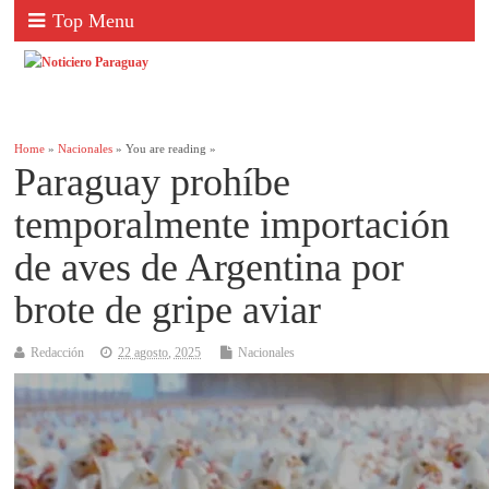
Top Menu
Home
»
Nacionales
» You are reading »
Paraguay prohíbe
temporalmente importación
de aves de Argentina por
brote de gripe aviar
Redacción
22 agosto, 2025
Nacionales