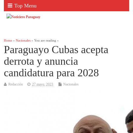
Top Menu
Home
»
Nacionales
» You are reading »
Paraguayo Cubas acepta
derrota y anuncia
candidatura para 2028
Redacción
27 mayo, 2023
Nacionales