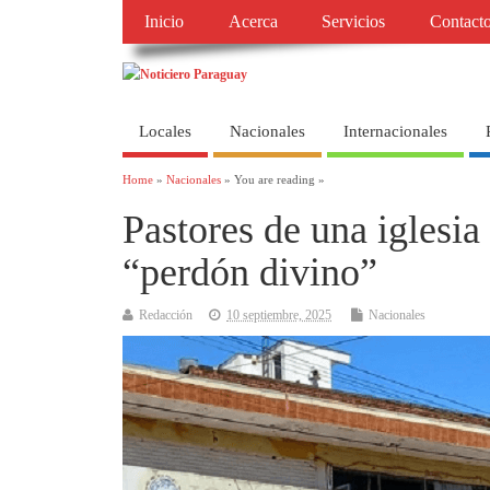
Inicio
Acerca
Servicios
Contact
Locales
Nacionales
Internacionales
Home
»
Nacionales
» You are reading »
Pastores de una iglesia
“perdón divino”
Redacción
10 septiembre, 2025
Nacionales