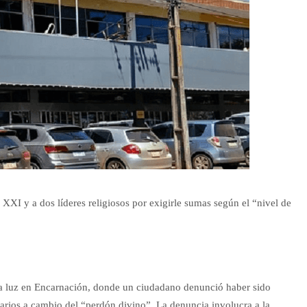
XXI y a dos líderes religiosos por exigirle sumas según el “nivel de
 la luz en Encarnación, donde un ciudadano denunció haber sido
narios a cambio del “perdón divino”. La denuncia involucra a la