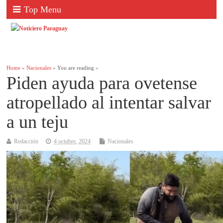
Top Menu
Home
»
Nacionales
» You are reading »
Piden ayuda para ovetense
atropellado al intentar salvar
a un teju
Redacción
4 octubre, 2024
Nacionales