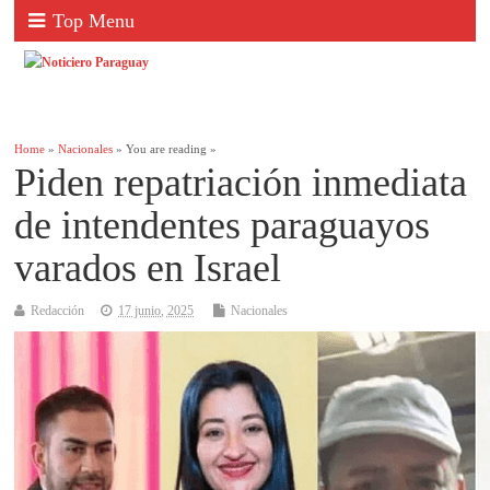
Top Menu
Home
»
Nacionales
» You are reading »
Piden repatriación inmediata
de intendentes paraguayos
varados en Israel
Redacción
17 junio, 2025
Nacionales