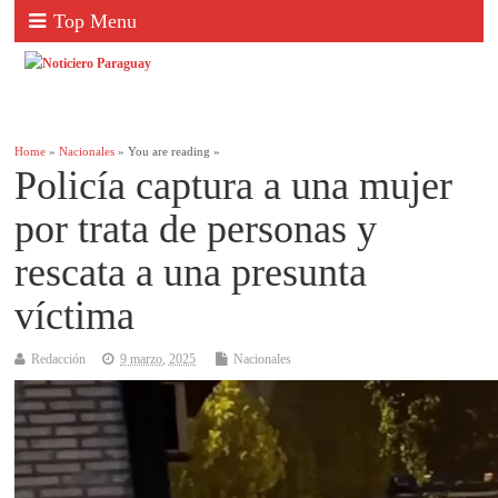
Top Menu
Home
»
Nacionales
» You are reading »
Policía captura a una mujer
por trata de personas y
rescata a una presunta
víctima
Redacción
9 marzo, 2025
Nacionales