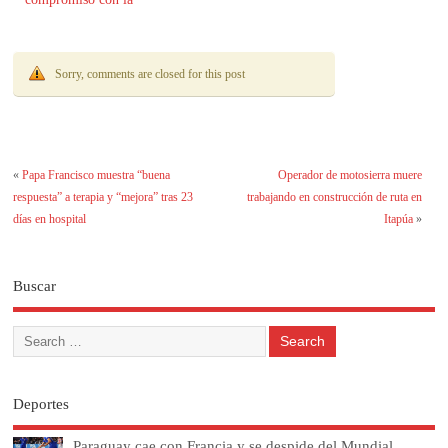
transparencia
Sorry, comments are closed for this post
«
Papa Francisco muestra “buena
Operador de motosierra muere
respuesta” a terapia y “mejora” tras 23
trabajando en construcción de ruta en
días en hospital
Itapúa
»
Buscar
Deportes
Paraguay cae con Francia y se despide del Mundial