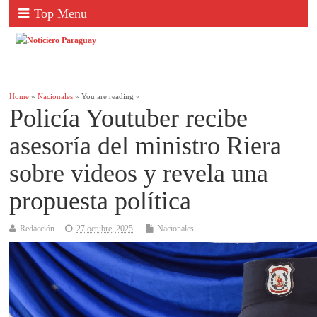
Top Menu
Home
»
Nacionales
» You are reading »
Policía Youtuber recibe
asesoría del ministro Riera
sobre videos y revela una
propuesta política
Redacción
27 octubre, 2025
Nacionales