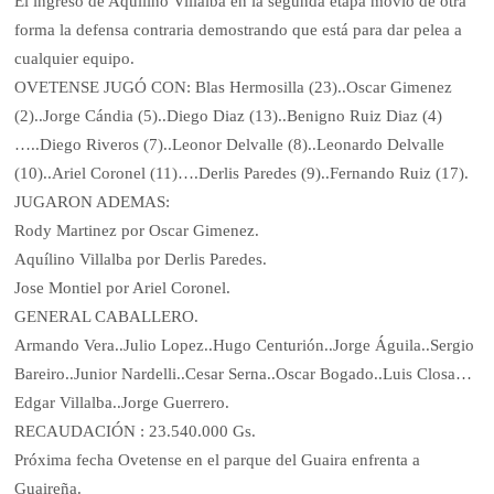
El ingreso de Aquílino Villalba en la segunda etapa movió de otra
forma la defensa contraria demostrando que está para dar pelea a
cualquier equipo.
OVETENSE JUGÓ CON: Blas Hermosilla (23)..Oscar Gimenez
(2)..Jorge Cándia (5)..Diego Diaz (13)..Benigno Ruiz Diaz (4)
…..Diego Riveros (7)..Leonor Delvalle (8)..Leonardo Delvalle
(10)..Ariel Coronel (11)….Derlis Paredes (9)..Fernando Ruiz (17).
JUGARON ADEMAS:
Rody Martinez por Oscar Gimenez.
Aquílino Villalba por Derlis Paredes.
Jose Montiel por Ariel Coronel.
GENERAL CABALLERO.
Armando Vera..Julio Lopez..Hugo Centurión..Jorge Águila..Sergio
Bareiro..Junior Nardelli..Cesar Serna..Oscar Bogado..Luis Closa…
Edgar Villalba..Jorge Guerrero.
RECAUDACIÓN : 23.540.000 Gs.
Próxima fecha Ovetense en el parque del Guaira enfrenta a
Guaireña.