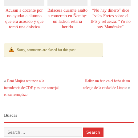
Acusan a docente por
Balacera durante asalto
“No hay dinero” dice
no ayudar a alumno
a comercio en Ñemby:
Isaías Fretes sobre el
que era acosado y que
un ladrón estaría
IPS y refuerza: “Yo no
tomó una drástica
herido
soy Mandrake”
decisión
Sorry, comments are closed for this post
«
Dani Mujica renuncia a la
Hallan un feto en el baño de un
intendencia de CDE y asume concejal
colegio de la ciudad de Limpio
»
en su reemplazo
Buscar