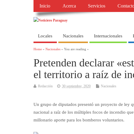
Inicio
Acerca
Servicios
Contact
Locales
Nacionales
Internacionales
Home
»
Nacionales
» You are reading »
Pretenden declarar «es
el territorio a raíz de i
Redacción
30 septiembre, 2020
Nacionales
Un grupo de diputados presentó un proyecto de ley qu
nacional a raíz de los múltiples focos de incendio q
millonario aporte para los bomberos voluntarios.