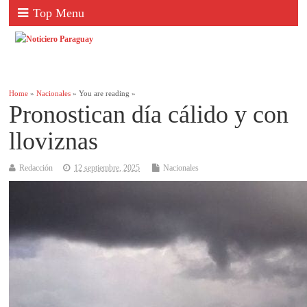
Top Menu
Home
»
Nacionales
» You are reading »
Pronostican día cálido y con
lloviznas
Redacción
12 septiembre, 2025
Nacionales