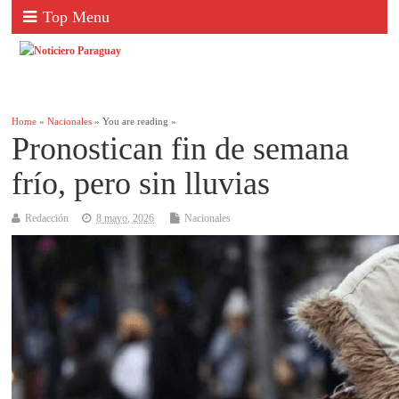
Top Menu
Home
»
Nacionales
» You are reading »
Pronostican fin de semana
frío, pero sin lluvias
Redacción
8 mayo, 2026
Nacionales