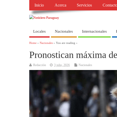
Inicio
Acerca
Servicios
Contact
Locales
Nacionales
Internacionales
Home
»
Nacionales
» You are reading »
Pronostican máxima de
Redacción
3 julio, 2026
Nacionales