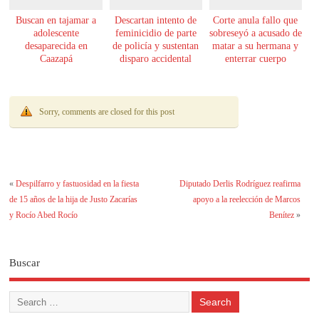
Buscan en tajamar a
Descartan intento de
Corte anula fallo que
adolescente
feminicidio de parte
sobreseyó a acusado de
desaparecida en
de policía y sustentan
matar a su hermana y
Caazapá
disparo accidental
enterrar cuerpo
Sorry, comments are closed for this post
«
Despilfarro y fastuosidad en la fiesta
Diputado Derlis Rodríguez reafirma
de 15 años de la hija de Justo Zacarías
apoyo a la reelección de Marcos
y Rocío Abed Rocío
Benítez
»
Buscar