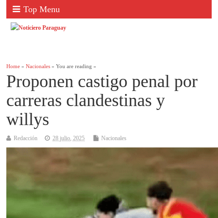
Top Menu
Home
»
Nacionales
» You are reading »
Proponen castigo penal por
carreras clandestinas y
willys
Redacción
28 julio, 2025
Nacionales