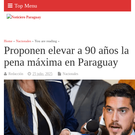
Top Menu
Home
»
Nacionales
» You are reading »
Proponen elevar a 90 años la
pena máxima en Paraguay
Redacción
25 julio, 2025
Nacionales