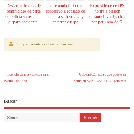
Descartan intento de
Corte anula fallo que
Expresidente de IPS
feminicidio de parte
sobreseyó a acusado de
no irá a prisión
de policía y sustentan
matar a su hermana y
durante investigación
disparo accidental
enterrar cuerpo
por perjuicio de G.
61.000 millones
Sorry, comments are closed for this post
«
Incendio de una vivienda en el
Gobernación construye puesto de
Barrio Cap. Roa.
salud en calle 23 de R.I. 3 Corrales
»
Buscar