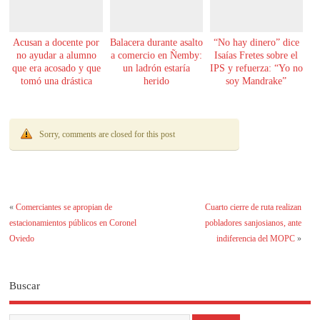
Acusan a docente por
Balacera durante asalto
“No hay dinero” dice
no ayudar a alumno
a comercio en Ñemby:
Isaías Fretes sobre el
que era acosado y que
un ladrón estaría
IPS y refuerza: “Yo no
tomó una drástica
herido
soy Mandrake”
decisión
Sorry, comments are closed for this post
«
Comerciantes se apropian de
Cuarto cierre de ruta realizan
estacionamientos públicos en Coronel
pobladores sanjosianos, ante
Oviedo
indiferencia del MOPC
»
Buscar