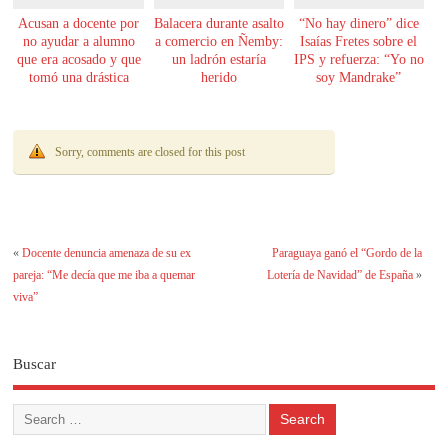
Acusan a docente por
Balacera durante asalto
“No hay dinero” dice
no ayudar a alumno
a comercio en Ñemby:
Isaías Fretes sobre el
que era acosado y que
un ladrón estaría
IPS y refuerza: “Yo no
tomó una drástica
herido
soy Mandrake”
decisión
Sorry, comments are closed for this post
«
Docente denuncia amenaza de su ex
Paraguaya ganó el “Gordo de la
pareja: “Me decía que me iba a quemar
Lotería de Navidad” de España
»
viva”
Buscar