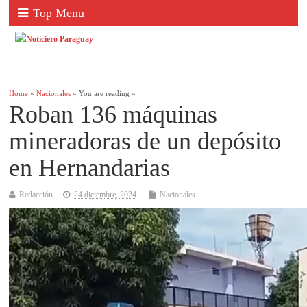
Top Menu
Home
»
Nacionales
» You are reading »
Roban 136 máquinas
mineradoras de un depósito
en Hernandarias
Redacción
24 diciembre, 2024
Nacionales