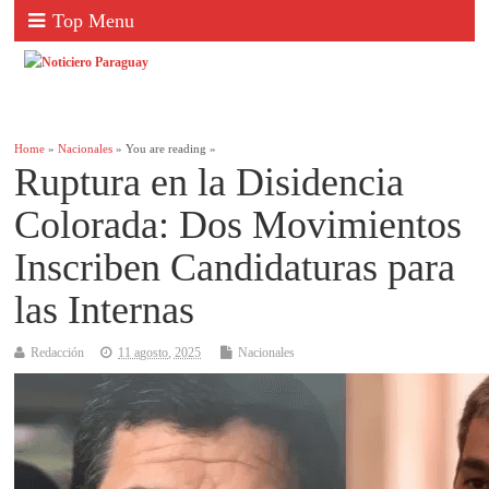
Top Menu
Home
»
Nacionales
» You are reading »
Ruptura en la Disidencia
Colorada: Dos Movimientos
Inscriben Candidaturas para
las Internas
Redacción
11 agosto, 2025
Nacionales