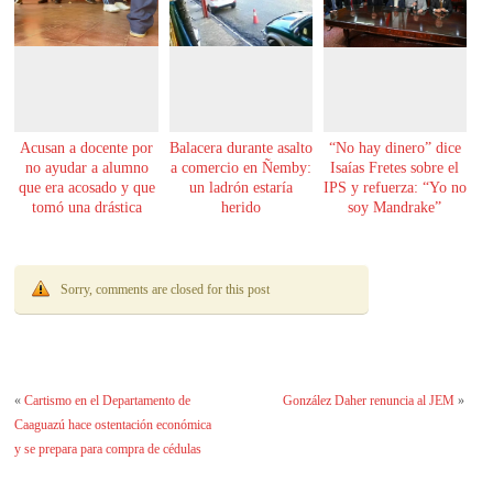
Acusan a docente por
Balacera durante asalto
“No hay dinero” dice
no ayudar a alumno
a comercio en Ñemby:
Isaías Fretes sobre el
que era acosado y que
un ladrón estaría
IPS y refuerza: “Yo no
tomó una drástica
herido
soy Mandrake”
decisión
Sorry, comments are closed for this post
«
Cartismo en el Departamento de
González Daher renuncia al JEM
»
Caaguazú hace ostentación económica
y se prepara para compra de cédulas