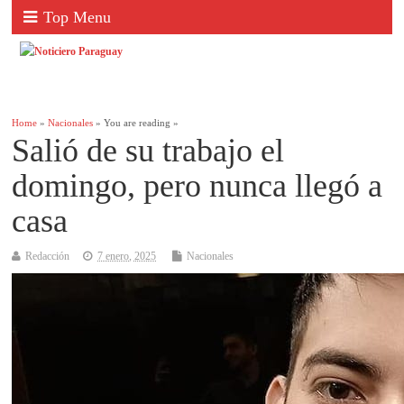
Top Menu
Home
»
Nacionales
» You are reading »
Salió de su trabajo el
domingo, pero nunca llegó a
casa
Redacción
7 enero, 2025
Nacionales