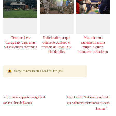
Temporal en
Policía afirma que
Motochorros
Curuguaty deja unas
detenido confesó el
asesinaron a una
50 viviendas afectadas
crimen de Roselín y
mujer, a quien
dio detalles
intentaron robarle su
escalofriantes
moto
Sorry, comments are closed for this post
«
Se entrega explosivista ligado al
Elvio Castro: “Estamos seguros de
asalto al Itaú de Katueté
que saldremos victoriosos en estas
internas”
»