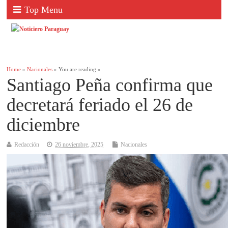
Top Menu
Home
»
Nacionales
» You are reading »
Santiago Peña confirma que
decretará feriado el 26 de
diciembre
Redacción
26 noviembre, 2025
Nacionales