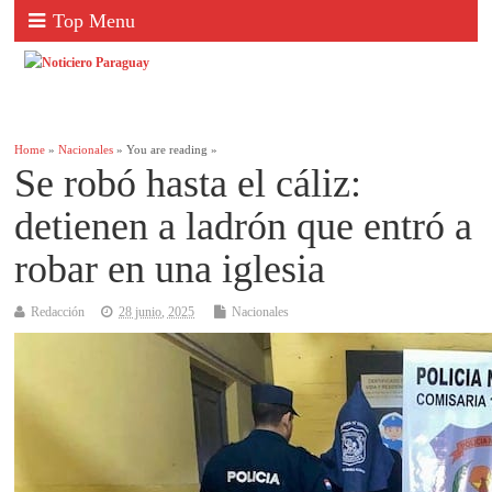
Top Menu
Home
»
Nacionales
» You are reading »
Se robó hasta el cáliz:
detienen a ladrón que entró a
robar en una iglesia
Redacción
28 junio, 2025
Nacionales