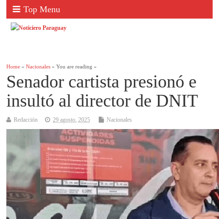
Top Menu
Home
»
Nacionales
» You are reading »
Senador cartista presionó e
insultó al director de DNIT
Redacción
29 agosto, 2025
Nacionales