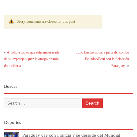
paraguaya
Sorry, comments are closed for this post
«
Arrolló a mujer que está embarazada
Julio Enciso no será parte del combo
de su expareja y juez le otorgó prisión
Ecuador-Perú con la Selección
domiciliaria
Paraguaya
»
Buscar
Deportes
Paraguay cae con Francia y se despide del Mundial