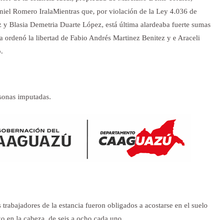
iel Romero Irala
Mientras que, por violación de la Ley 4.036 de
 y Blasia Demetria Duarte López, está última alardeaba fuerte sumas
ía ordenó la libertad de Fabio Andrés Martinez Benitez y e Araceli
.
rsonas imputadas.
trabajadores de la estancia fueron obligados a acostarse en el suelo
o en la cabeza, de seis a ocho cada uno.