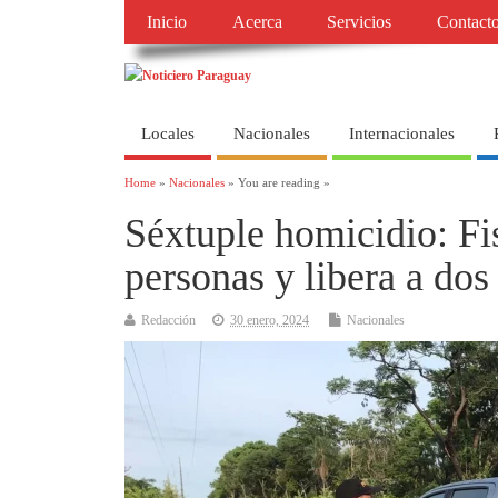
Inicio
Acerca
Servicios
Contact
Locales
Nacionales
Internacionales
Home
»
Nacionales
» You are reading »
Séxtuple homicidio: Fi
personas y libera a dos
Redacción
30 enero, 2024
Nacionales