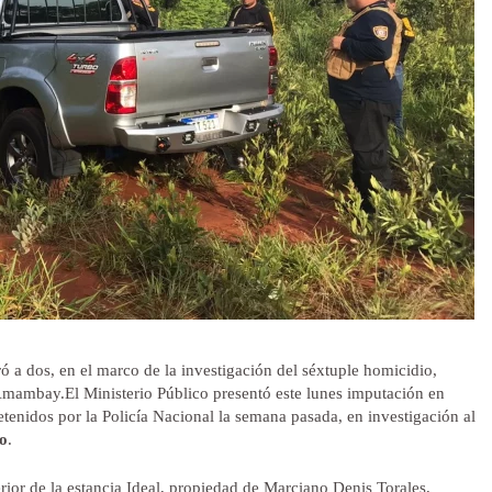
ró a dos, en el marco de la investigación del séxtuple homicidio,
mambay.El Ministerio Público presentó este lunes imputación en
detenidos por la Policía Nacional la semana pasada, en investigación al
o
.
erior de la estancia Ideal, propiedad de Marciano Denis Torales,