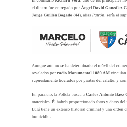
El comisario
Richard Vera
, uno de los principales i
el dinero fue entregado por
Ángel David González Gu
Jorge Guillén Bogado (44)
, alias
Patrón
, sería el su
Aunque aún no se ha determinado el móvil del crimen,
revelados por
radio Monumental 1080 AM
vinculan 
supuestamente liderados por piratas del asfalto, y co
En paralelo, la Policía busca a
Carlos Antonio Báez G
materiales. Él habría proporcionado fotos y datos del 
Lulú tiene un extenso historial criminal y una orden 
homicidio.