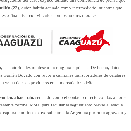
nvestigadores del caso, explicó durante una conferencia de prensa que
illén (22)
, quien habría actuado como intermediario, mientras que
puesto financista con vínculos con los autores morales.
 las autoridades no descartan ninguna hipótesis. De hecho, datos
a Guillén Bogado con robos a camiones transportadores de celulares,
n la venta de esos productos en el mercado brasileño.
uillén, alias Lulú
, señalado como el contacto directo con los autores
teniente coronel Moral para facilitar el seguimiento previo al ataque.
de captura con fines de extradición a la Argentina por robo agravado y