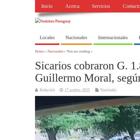
Inicio
Acerca
Servicios
Contact
Locales
Nacionales
Internacionales
Home
»
Nacionales
» You are reading »
Sicarios cobraron G. 1.
Guillermo Moral, según
Redacción
17 octubre, 2025
Nacionales