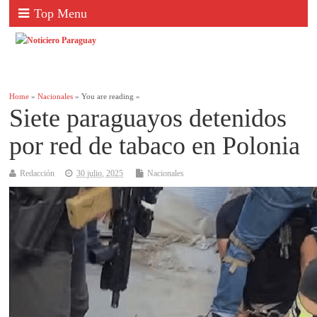
Top Menu
Home
»
Nacionales
» You are reading »
Siete paraguayos detenidos
por red de tabaco en Polonia
Redacción
30 julio, 2025
Nacionales