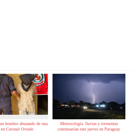
 un hombre abusando de una
Meteorología: lluvias y tormentas
 en Coronel Oviedo
continuarían este jueves en Paraguay