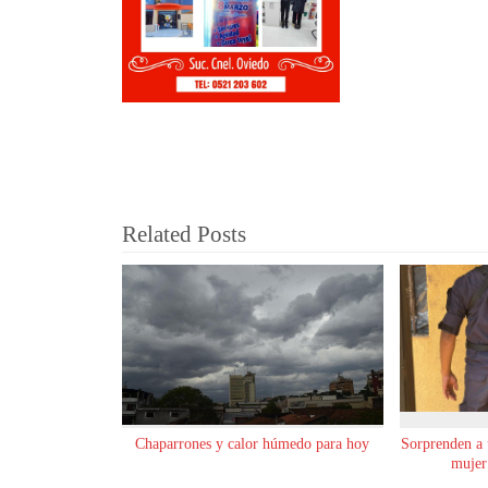
Related Posts
Chaparrones y calor húmedo para hoy
Sorprenden a
mujer