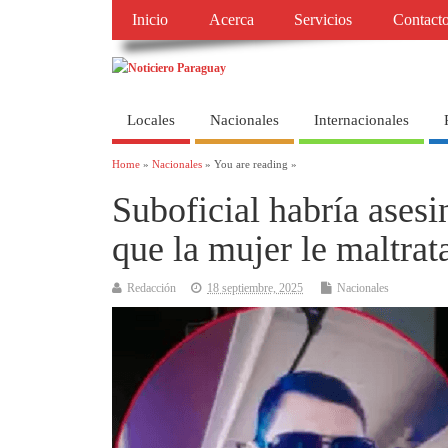
Inicio
Acerca
Servicios
Contact
Locales
Nacionales
Internacionales
Home
»
Nacionales
» You are reading »
Suboficial habría asesi
que la mujer le maltra
Redacción
18 septiembre, 2025
Nacionales