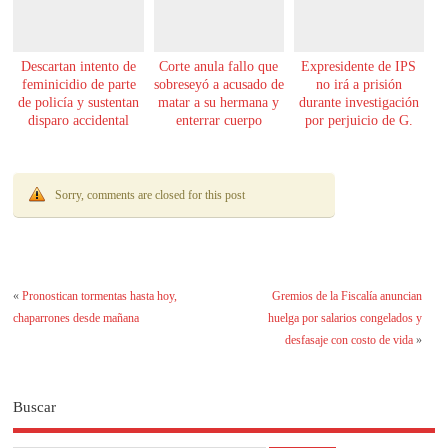
Descartan intento de
Corte anula fallo que
Expresidente de IPS
feminicidio de parte
sobreseyó a acusado de
no irá a prisión
de policía y sustentan
matar a su hermana y
durante investigación
disparo accidental
enterrar cuerpo
por perjuicio de G.
61.000 millones
Sorry, comments are closed for this post
«
Pronostican tormentas hasta hoy,
Gremios de la Fiscalía anuncian
chaparrones desde mañana
huelga por salarios congelados y
desfasaje con costo de vida
»
Buscar