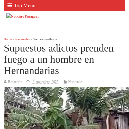
Top Menu
Home
»
Nacionales
» You are reading »
Supuestos adictos prenden
fuego a un hombre en
Hernandarias
Redacción
13 noviembre, 2025
Nacionales