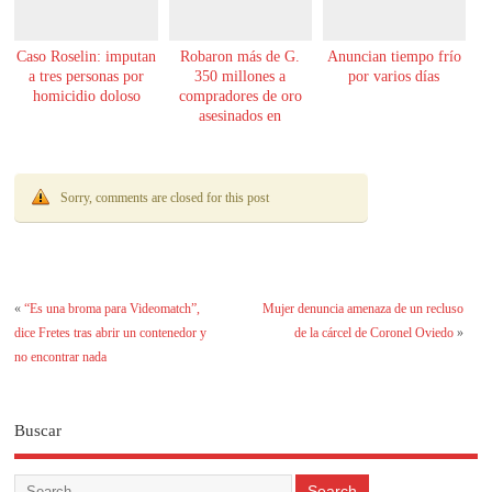
Caso Roselin: imputan
Robaron más de G.
Anuncian tiempo frío
a tres personas por
350 millones a
por varios días
homicidio doloso
compradores de oro
asesinados en
Encarnación
Sorry, comments are closed for this post
«
“Es una broma para Videomatch”,
Mujer denuncia amenaza de un recluso
dice Fretes tras abrir un contenedor y
de la cárcel de Coronel Oviedo
»
no encontrar nada
Buscar