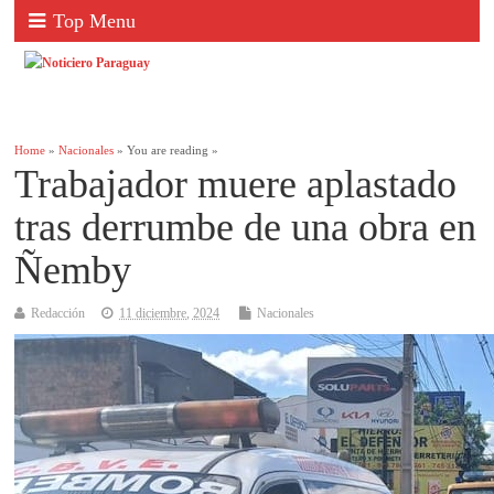
Top Menu
Home
»
Nacionales
» You are reading »
Trabajador muere aplastado
tras derrumbe de una obra en
Ñemby
Redacción
11 diciembre, 2024
Nacionales