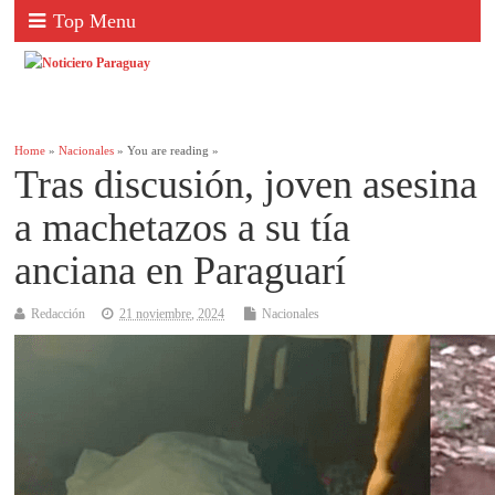
Top Menu
Home
»
Nacionales
» You are reading »
Tras discusión, joven asesina
a machetazos a su tía
anciana en Paraguarí
Redacción
21 noviembre, 2024
Nacionales