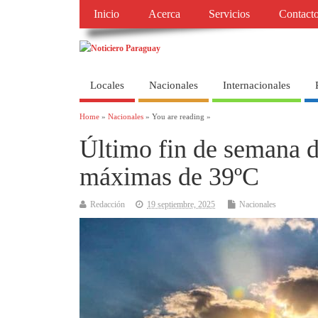
Inicio
Acerca
Servicios
Contact
Locales
Nacionales
Internacionales
Home
»
Nacionales
» You are reading »
Último fin de semana d
máximas de 39ºC
Redacción
19 septiembre, 2025
Nacionales